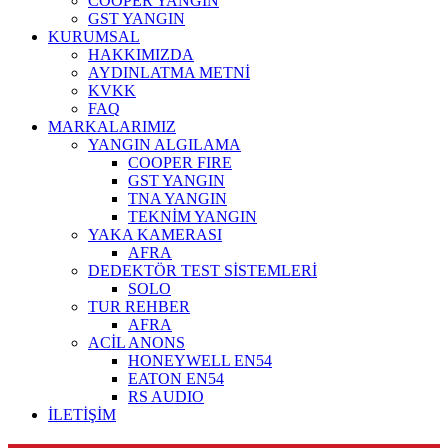
COOPER YANGIN
GST YANGIN
KURUMSAL
HAKKIMIZDA
AYDINLATMA METNİ
KVKK
FAQ
MARKALARIMIZ
YANGIN ALGILAMA
COOPER FIRE
GST YANGIN
TNA YANGIN
TEKNİM YANGIN
YAKA KAMERASI
AFRA
DEDEKTÖR TEST SİSTEMLERİ
SOLO
TUR REHBER
AFRA
ACİL ANONS
HONEYWELL EN54
EATON EN54
RS AUDIO
İLETİŞİM