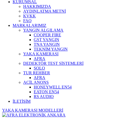
KURUMSAL
HAKKIMIZDA
AYDINLATMA METNİ
KVKK
FAQ
MARKALARIMIZ
YANGIN ALGILAMA
COOPER FIRE
GST YANGIN
TNA YANGIN
TEKNİM YANGIN
YAKA KAMERASI
AFRA
DEDEKTÖR TEST SİSTEMLERİ
SOLO
TUR REHBER
AFRA
ACİL ANONS
HONEYWELL EN54
EATON EN54
RS AUDIO
İLETİŞİM
YAKA KAMERASI MODELLERİ