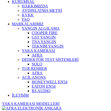
KURUMSAL
HAKKIMIZDA
AYDINLATMA METNİ
KVKK
FAQ
MARKALARIMIZ
YANGIN ALGILAMA
COOPER FIRE
GST YANGIN
TNA YANGIN
TEKNİM YANGIN
YAKA KAMERASI
AFRA
DEDEKTÖR TEST SİSTEMLERİ
SOLO
TUR REHBER
AFRA
ACİL ANONS
HONEYWELL EN54
EATON EN54
RS AUDIO
İLETİŞİM
YAKA KAMERASI MODELLERİ