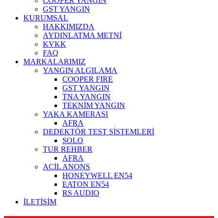
COOPER YANGIN
GST YANGIN
KURUMSAL
HAKKIMIZDA
AYDINLATMA METNİ
KVKK
FAQ
MARKALARIMIZ
YANGIN ALGILAMA
COOPER FIRE
GST YANGIN
TNA YANGIN
TEKNİM YANGIN
YAKA KAMERASI
AFRA
DEDEKTÖR TEST SİSTEMLERİ
SOLO
TUR REHBER
AFRA
ACİL ANONS
HONEYWELL EN54
EATON EN54
RS AUDIO
İLETİŞİM