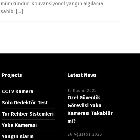
mak mümkündür. Konvansiyonel yangın algılama
 sahibi […]
Projects
Latest News
12 Kasım 2025
CCTV Kamera
Özel Güvenlik
Solo Dedektör Test
Görevlisi Yaka
Kamerası Takabilir
Tur Rehber Sistemleri
mi?
Yaka Kamerası
26 Ağustos 2025
Yangın Alarm