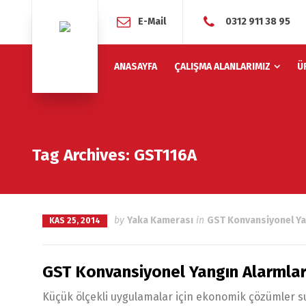
E-Mail
0312 911 38 95
ANASAYFA
ÇALIŞMA ALANLARIMIZ
Ü
Tag Archives: GST116A
by
Yaka Kamerası
in
GST Konvansiyonel Ya
KAS 25, 2014
GST Konvansiyonel Yangın Alarmlar
Küçük ölçekli uygulamalar için ekonomik çözümler s