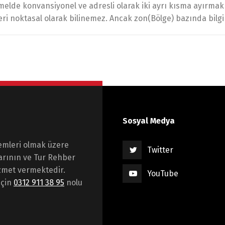
temelde konvansiyonel ve adresli olarak iki ayrı kısma ayır
eri noktasal olarak bilinemez. Ancak zon(Bölge) bazında bilgi
Sosyal Medya
emleri olmak üzere
Twitter
arının ve Tur Rehber
hizmet vermektedir.
YouTube
için
0312 911 38 95
nolu