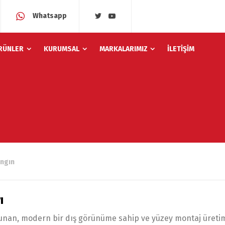
Whatsapp
RÜNLER
KURUMSAL
MARKALARIMIZ
İLETİŞİM
ngın
ı
unan, modern bir dış görünüme sahip ve yüzey montaj üretim 