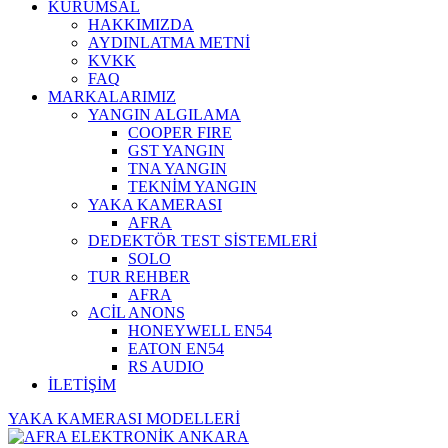
KURUMSAL
HAKKIMIZDA
AYDINLATMA METNİ
KVKK
FAQ
MARKALARIMIZ
YANGIN ALGILAMA
COOPER FIRE
GST YANGIN
TNA YANGIN
TEKNİM YANGIN
YAKA KAMERASI
AFRA
DEDEKTÖR TEST SİSTEMLERİ
SOLO
TUR REHBER
AFRA
ACİL ANONS
HONEYWELL EN54
EATON EN54
RS AUDIO
İLETİŞİM
YAKA KAMERASI MODELLERİ