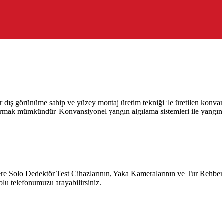
ış görünüme sahip ve yüzey montaj üretim tekniği ile üretilen konvans
ayırmak mümkündür. Konvansiyonel yangın algılama sistemleri ile yangın
o Dedektör Test Cihazlarının, Yaka Kameralarının ve Tur Rehber Sist
lu telefonumuzu arayabilirsiniz.