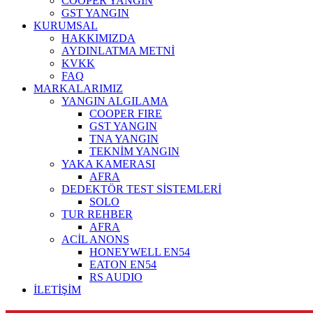
COOPER YANGIN
GST YANGIN
KURUMSAL
HAKKIMIZDA
AYDINLATMA METNİ
KVKK
FAQ
MARKALARIMIZ
YANGIN ALGILAMA
COOPER FIRE
GST YANGIN
TNA YANGIN
TEKNİM YANGIN
YAKA KAMERASI
AFRA
DEDEKTÖR TEST SİSTEMLERİ
SOLO
TUR REHBER
AFRA
ACİL ANONS
HONEYWELL EN54
EATON EN54
RS AUDIO
İLETİŞİM