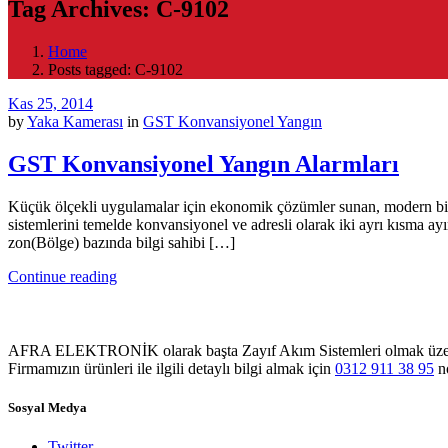
Tag Archives: C-9102
Home
Posts tagged: C-9102
Kas 25, 2014
by
Yaka Kamerası
in
GST Konvansiyonel Yangın
GST Konvansiyonel Yangın Alarmları
Küçük ölçekli uygulamalar için ekonomik çözümler sunan, modern bir d
sistemlerini temelde konvansiyonel ve adresli olarak iki ayrı kısma 
zon(Bölge) bazında bilgi sahibi […]
Continue reading
AFRA ELEKTRONİK olarak başta Zayıf Akım Sistemleri olmak üzere Sol
Firmamızın ürünleri ile ilgili detaylı bilgi almak için
0312 911 38 95
no
Sosyal Medya
Twitter