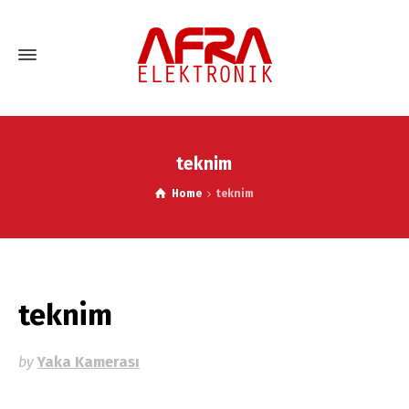
teknim
Home
teknim
teknim
by
Yaka Kamerası