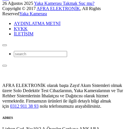
26 Ağustos 2025
Yaka Kamerası Takmak Suç mu?
Copyright © 2017
AFRA ELEKTRONİK
, All Rights
Reserved
Yaka Kamerası
AYDINLATMA METNİ
KVKK
İLETİŞİM
AFRA ELEKTRONİK olarak başta Zayıf Akım Sistemleri olmak
üzere Solo Dedektör Test Cihazlarının, Yaka Kameralarının ve Tur
Rehber Sistemlerinin İthalatçısı ve Dağıtıcısı olarak hizmet
vermektedir. Firmamızın ürünleri ile ilgili detaylı bilgi almak
için
0312 911 38 93
nolu telefonumuzu arayabilirsiniz.
ADRES
Lizbon Cad. No:19/2 A.Öveçler Çankaya ANKARA