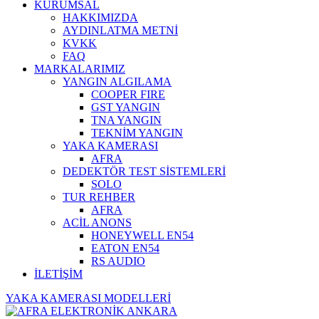
KURUMSAL
HAKKIMIZDA
AYDINLATMA METNİ
KVKK
FAQ
MARKALARIMIZ
YANGIN ALGILAMA
COOPER FIRE
GST YANGIN
TNA YANGIN
TEKNİM YANGIN
YAKA KAMERASI
AFRA
DEDEKTÖR TEST SİSTEMLERİ
SOLO
TUR REHBER
AFRA
ACİL ANONS
HONEYWELL EN54
EATON EN54
RS AUDIO
İLETİŞİM
YAKA KAMERASI MODELLERİ