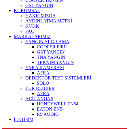
COOPER YANGIN
GST YANGIN
KURUMSAL
HAKKIMIZDA
AYDINLATMA METNİ
KVKK
FAQ
MARKALARIMIZ
YANGIN ALGILAMA
COOPER FIRE
GST YANGIN
TNA YANGIN
TEKNİM YANGIN
YAKA KAMERASI
AFRA
DEDEKTÖR TEST SİSTEMLERİ
SOLO
TUR REHBER
AFRA
ACİL ANONS
HONEYWELL EN54
EATON EN54
RS AUDIO
İLETİŞİM