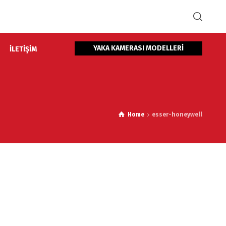
YAKA KAMERASI MODELLERİ
İLETİŞİM
Home
esser-honeywell