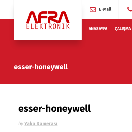
E-Mail
ANASAYFA
ÇALIŞMA
esser-honeywell
esser-honeywell
by
Yaka Kamerası