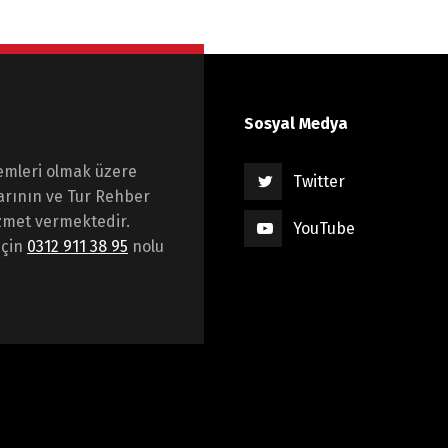
Sosyal Medya
emleri olmak üzere
Twitter
arının ve Tur Rehber
hizmet vermektedir.
YouTube
için
0312 911 38 95
nolu