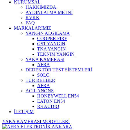
KURUMSAL
HAKKIMIZDA
AYDINLATMA METNİ
KVKK
FAQ
MARKALARIMIZ
YANGIN ALGILAMA
COOPER FIRE
GST YANGIN
TNA YANGIN
TEKNİM YANGIN
YAKA KAMERASI
AFRA
DEDEKTÖR TEST SİSTEMLERİ
SOLO
TUR REHBER
AFRA
ACİL ANONS
HONEYWELL EN54
EATON EN54
RS AUDIO
İLETİŞİM
YAKA KAMERASI MODELLERİ