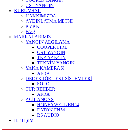
COOPER YANGIN
GST YANGIN
KURUMSAL
HAKKIMIZDA
AYDINLATMA METNİ
KVKK
FAQ
MARKALARIMIZ
YANGIN ALGILAMA
COOPER FIRE
GST YANGIN
TNA YANGIN
TEKNİM YANGIN
YAKA KAMERASI
AFRA
DEDEKTÖR TEST SİSTEMLERİ
SOLO
TUR REHBER
AFRA
ACİL ANONS
HONEYWELL EN54
EATON EN54
RS AUDIO
İLETİŞİM