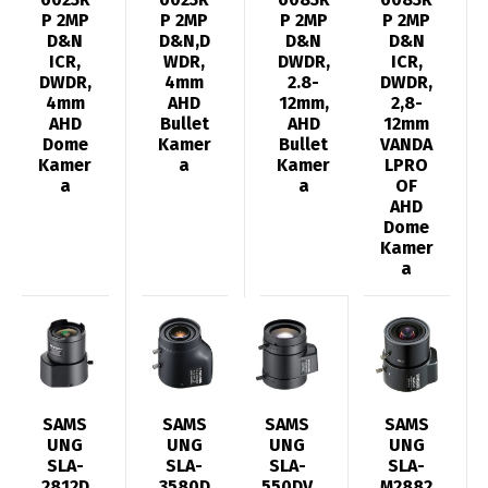
P 2MP
P 2MP
P 2MP
P 2MP
D&N
D&N,D
D&N
D&N
ICR,
WDR,
DWDR,
ICR,
DWDR,
4mm
2.8-
DWDR,
4mm
AHD
12mm,
2,8-
AHD
Bullet
AHD
12mm
Dome
Kamer
Bullet
VANDA
Kamer
a
Kamer
LPRO
a
a
OF
AHD
Dome
Kamer
a
SAMS
SAMS
SAMS
SAMS
UNG
UNG
UNG
UNG
SLA-
SLA-
SLA-
SLA-
2812D
3580D
550DV
M2882