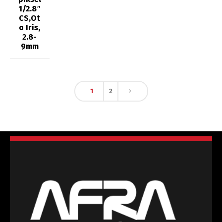
1/2.8″
CS,Ot
o Iris,
2.8-
9mm
1
2