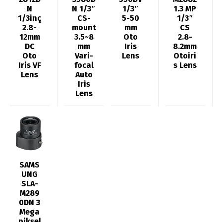
N
N 1/3″
1/3″
1.3 MP
1/3inç
CS-
5-50
1/3″
2.8-
mount
mm
CS
12mm
3.5~8
Oto
2.8-
DC
mm
Iris
8.2mm
Oto
Vari-
Lens
Otoiri
Iris VF
focal
s Lens
Lens
Auto
Iris
Lens
SAMS
UNG
SLA-
M289
0DN 3
Mega
piksel