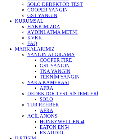
SOLO DEDEKTÖR TEST
COOPER YANGIN
GST YANGIN
KURUMSAL
HAKKIMIZDA
AYDINLATMA METNİ
KVKK
FAQ
MARKALARIMIZ
YANGIN ALGILAMA
COOPER FIRE
GST YANGIN
TNA YANGIN
TEKNİM YANGIN
YAKA KAMERASI
AFRA
DEDEKTÖR TEST SİSTEMLERİ
SOLO
TUR REHBER
AFRA
ACİL ANONS
HONEYWELL EN54
EATON EN54
RS AUDIO
İLETİŞİM