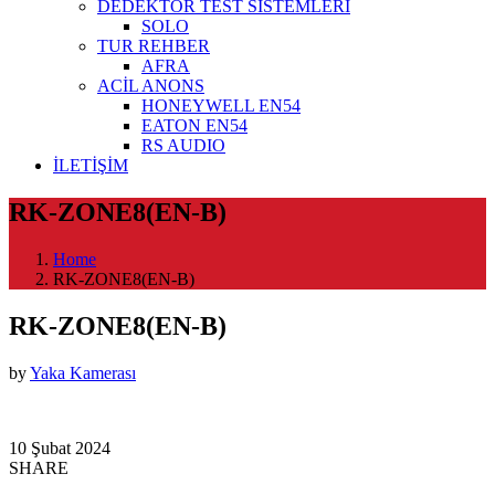
DEDEKTÖR TEST SİSTEMLERİ
SOLO
TUR REHBER
AFRA
ACİL ANONS
HONEYWELL EN54
EATON EN54
RS AUDIO
İLETİŞİM
RK-ZONE8(EN-B)
Home
RK-ZONE8(EN-B)
RK-ZONE8(EN-B)
by
Yaka Kamerası
10 Şubat 2024
SHARE