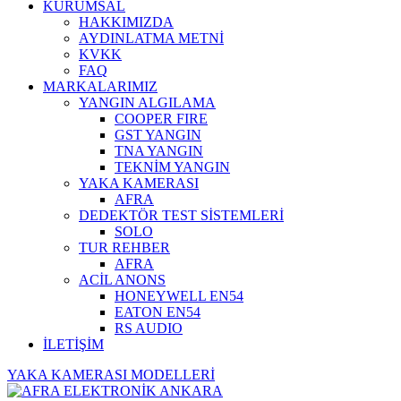
KURUMSAL
HAKKIMIZDA
AYDINLATMA METNİ
KVKK
FAQ
MARKALARIMIZ
YANGIN ALGILAMA
COOPER FIRE
GST YANGIN
TNA YANGIN
TEKNİM YANGIN
YAKA KAMERASI
AFRA
DEDEKTÖR TEST SİSTEMLERİ
SOLO
TUR REHBER
AFRA
ACİL ANONS
HONEYWELL EN54
EATON EN54
RS AUDIO
İLETİŞİM
YAKA KAMERASI MODELLERİ