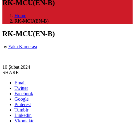
RK-MCU(EN-B)
Home
RK-MCU(EN-B)
RK-MCU(EN-B)
by
Yaka Kamerası
10 Şubat 2024
SHARE
Email
Twitter
Facebook
Google +
Pinterest
Tumblr
Linkedin
Vkontakte