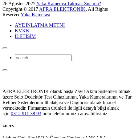
26 Ağustos 2025
Yaka Kamerası Takmak Suç mu?
Copyright © 2017
AFRA ELEKTRONİK
, All Rights
Reserved
Yaka Kamerası
AYDINLATMA METNİ
KVKK
İLETİŞİM
AFRA ELEKTRONİK olarak başta Zayıf Akım Sistemleri olmak
üzere Solo Dedektör Test Cihazlarının, Yaka Kameralarının ve Tur
Rehber Sistemlerinin İthalatçısı ve Dağıtıcısı olarak hizmet
vermektedir. Firmamızın ürünleri ile ilgili detaylı bilgi almak
için
0312 911 38 93
nolu telefonumuzu arayabilirsiniz.
ADRES
Lizbon Cad. No:19/2 A.Öveçler Çankaya ANKARA