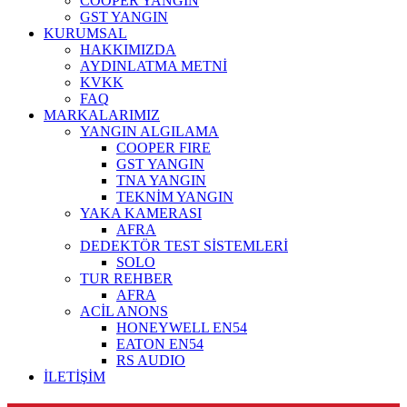
COOPER YANGIN
GST YANGIN
KURUMSAL
HAKKIMIZDA
AYDINLATMA METNİ
KVKK
FAQ
MARKALARIMIZ
YANGIN ALGILAMA
COOPER FIRE
GST YANGIN
TNA YANGIN
TEKNİM YANGIN
YAKA KAMERASI
AFRA
DEDEKTÖR TEST SİSTEMLERİ
SOLO
TUR REHBER
AFRA
ACİL ANONS
HONEYWELL EN54
EATON EN54
RS AUDIO
İLETİŞİM