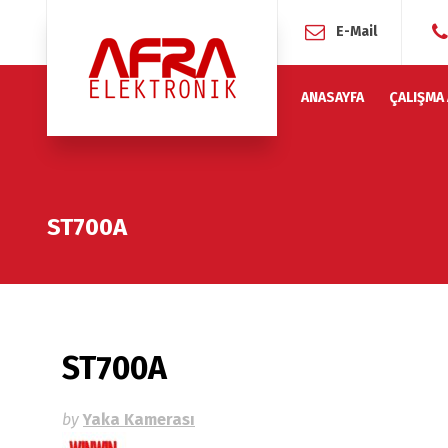
E-Mail
ANASAYFA
ÇALIŞMA
ST700A
ST700A
by
Yaka Kamerası