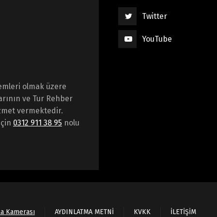
Twitter
YouTube
emleri olmak üzere
arının ve Tur Rehber
hizmet vermektedir.
için
0312 911 38 95
nolu
ka Kamerası
AYDINLATMA METNİ
KVKK
İLETİŞİM