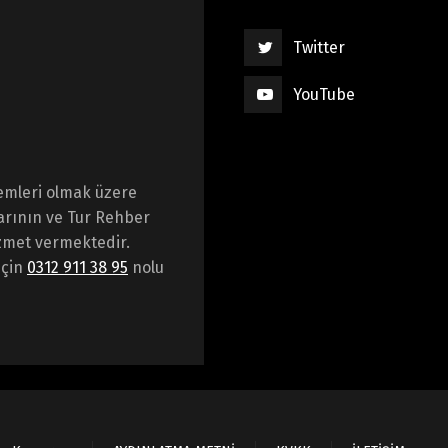
Twitter
YouTube
emleri olmak üzere
arının ve Tur Rehber
hizmet vermektedir.
için
0312 911 38 95
nolu