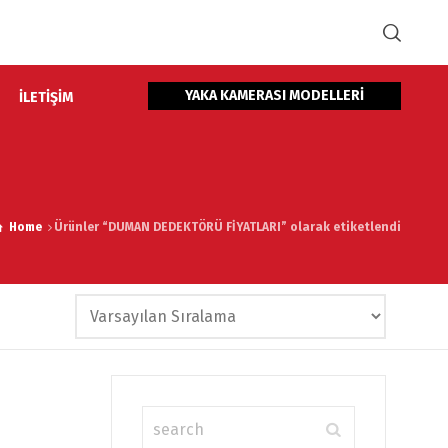
YAKA KAMERASI MODELLERİ
İLETİŞİM
Home
Ürünler “DUMAN DEDEKTÖRÜ FİYATLARI” olarak etiketlendi