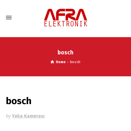
bosch
Home
bosch
bosch
by
Yaka Kamerası